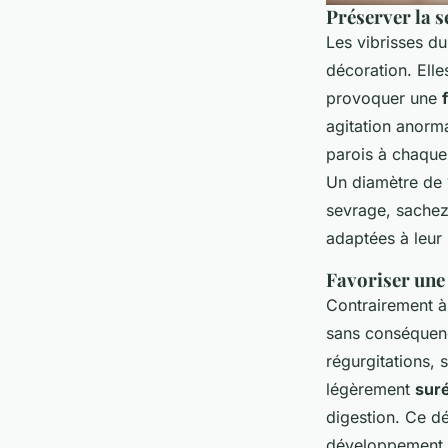
Préserver la s
Les vibrisses du
décoration. Elle
provoquer une
agitation anorm
parois à chaque
Un diamètre de 
sevrage, sache
adaptées à leur p
Favoriser une 
Contrairement à
sans conséquenc
régurgitations, 
légèrement
suré
digestion. Ce dé
développement. I