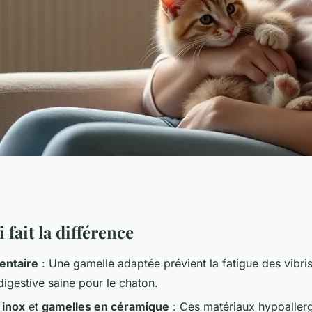
nfort et choix
 fait la différence
entaire
: Une gamelle adaptée prévient la fatigue des vibris
ssance
digestive saine pour le chaton.
 inox
et
gamelles en céramique
: Ces matériaux hypoaller