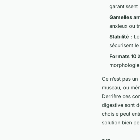
Gondebaud
•
20/05/2026 14:30
•
9 min de lecture
garantissent 
Gamelles an
anxieux ou t
Stabilité
: Le
sécurisent le
Formats 10 
morphologie 
Ce n’est pas un 
museau, ou même
Derrière ces com
digestive sont 
choisie peut ent
solution bien p