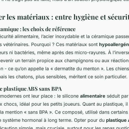
r les matériaux : entre hygiène et sécuri
éramique : les choix de référence
curité alimentaire, l’acier inoxydable et la céramique passe
es vétérinaires. Pourquoi ? Ces matériaux sont
hypoallergén
eurs ni bactéries, même après des micro-rayures. À l’inverse
devenir un terrain propice aux champignons ou aux réaction
n - ce qu’on appelle la « dermatite du menton ». Les chien
ais les chatons, plus sensibles, méritent ce soin particulier.
 le plastique ABS sans BPA
 modernes ont leur place : le silicone
alimentaire
séduit par
x chocs, idéal pour les petits joueurs. Quant au plastique, il
e la mention « sans BPA ». Ce composé, utilisé dans certain
le système hormonal à long terme. Opter pour du
plastique
caution simple, mais cruciale, surtout pour les repas quoti