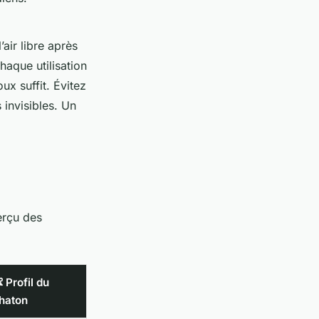
’air libre après
haque utilisation
ux suffit. Évitez
 invisibles. Un
erçu des
 Profil du
haton