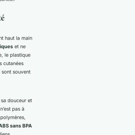
té
nt haut la main
iques
et ne
, le plastique
s cutanées
s sont souvent
 sa douceur et
 n’est pas à
s polymères,
 ABS sans BPA
diens.