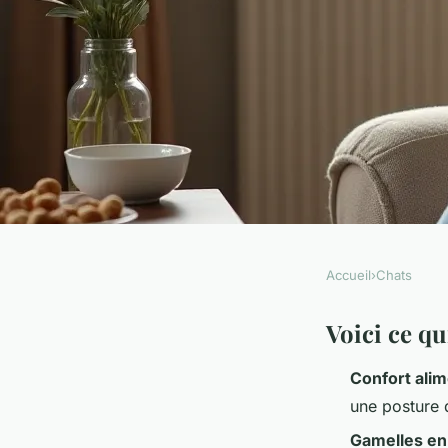
Accueil
›
Chats
CHATS
Gamelles chaton : co
Voici ce qui
Confort alim
idéal pour leur croi
une posture 
Gamelles en