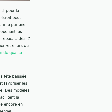
 là pour la
 étroit peut
xprime par une
touchent les
repas. L’idéal ?
en-être lors du
 de qualité
a tête baissée
 favoriser les
ide. Des modèles
cilitent la
ème encore en
entiel.