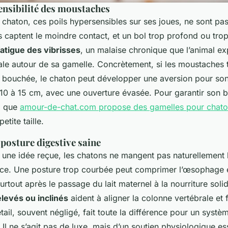
ensibilité des moustaches
 chaton, ces poils hypersensibles sur ses joues, ne sont pas
s captent le moindre contact, et un bol trop profond ou trop
fatigue des vibrisses
, un malaise chronique que l’animal e
ale autour de sa gamelle. Concrètement, si les moustaches 
 bouchée, le chaton peut développer une aversion pour son 
10 à 15 cm, avec une ouverture évasée. Pour garantir son bi
z que
amour-de-chat.com propose des gamelles pour chaton
etite taille.
posture digestive saine
 une idée reçue, les chatons ne mangent pas naturellement l
e. Une posture trop courbée peut comprimer l’œsophage et
surtout après le passage du lait maternel à la nourriture sol
levés ou inclinés
aident à aligner la colonne vertébrale et fa
tail, souvent négligé, fait toute la différence pour un syst
l ne s’agit pas de luxe, mais d’un soutien physiologique ess