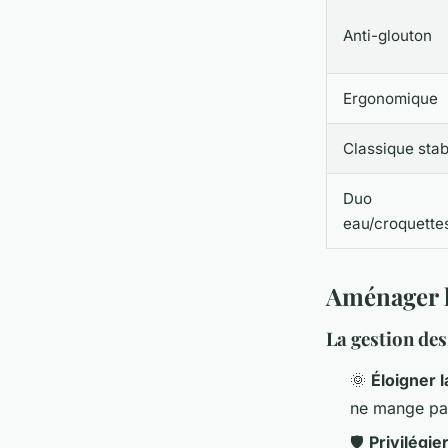
Anti-glouton
Ergonomique
Classique stab
Duo
eau/croquette
Aménager l
La gestion de
🌞
Éloigner l
ne mange pas
🛡️
Privilégie