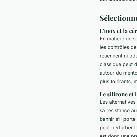
Sélectionne
L'inox et la c
En matière de sé
les contrôles d
retiennent ni od
classique peut 
autour du mento
plus tolérants, m
Le silicone et
Les alternatives
sa résistance au
bannir s’il port
peut perturber 
est donc une pré