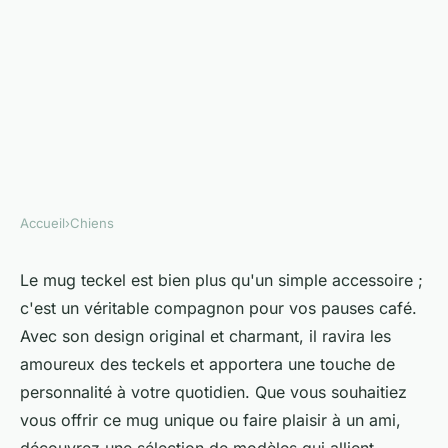
Accueil
›
Chiens
CHIENS
Le mug teckel : un compagnon
Le mug teckel est bien plus qu'un simple accessoire ;
c'est un véritable compagnon pour vos pauses café.
pour vos pauses café
Avec son design original et charmant, il ravira les
amoureux des teckels et apportera une touche de
Eugénie
•
23/04/2025 16:11
•
6 min de lecture
personnalité à votre quotidien. Que vous souhaitiez
vous offrir ce mug unique ou faire plaisir à un ami,