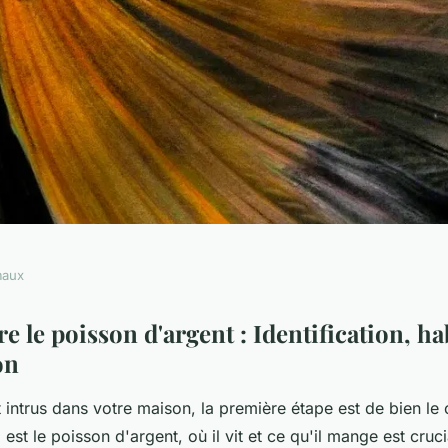
maux
comment s'en
le poisson d'argent : Identification, hab
on
ement chez vous ?
 intrus dans votre maison, la première étape est de bien le 
st le poisson d'argent, où il vit et ce qu'il mange est cruci