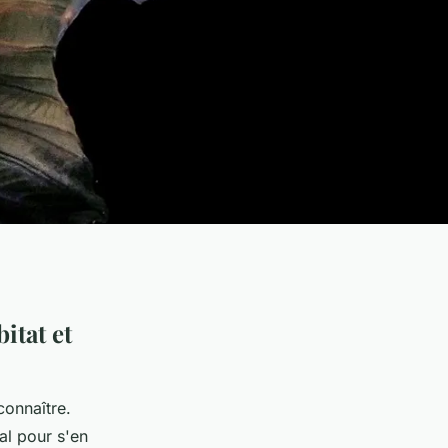
itat et
connaître.
al pour s'en