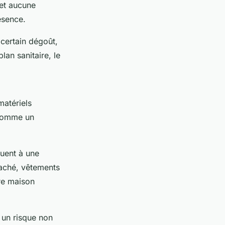
et aucune
ésence.
certain dégoût,
lan sanitaire, le
matériels
 comme un
quent à une
raché, vêtements
tre maison
 un risque non