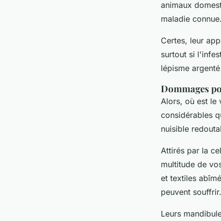
animaux domesti
maladie connue. 
Certes, leur ap
surtout si l'inf
lépisme argenté 
Dommages pote
Alors, où est le
considérables qu
nuisible redouta
Attirés par la ce
multitude de vo
et textiles abîm
peuvent souffrir
Leurs mandibule