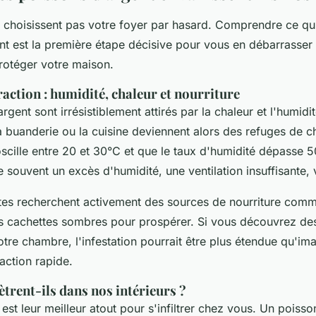
 choisissent pas votre foyer par hasard. Comprendre ce qui 
nt est la première étape décisive pour vous en débarrasser
protéger votre maison.
raction : humidité, chaleur et nourriture
rgent sont irrésistiblement attirés par la chaleur et l'humidit
 buanderie ou la cuisine deviennent alors des refuges de ch
oscille entre 20 et 30°C et que le taux d'humidité dépasse 
 souvent un excès d'humidité, une ventilation insuffisante, v
ctes recherchent activement des sources de nourriture comm
es cachettes sombres pour prospérer. Si vous découvrez de
tre chambre, l'infestation pourrait être plus étendue qu'im
action rapide.
rent-ils dans nos intérieurs ?
e est leur meilleur atout pour s'infiltrer chez vous. Un poiss