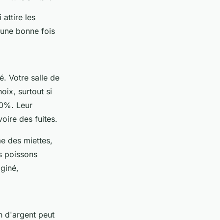
attire les
 une bonne fois
é. Votre salle de
oix, surtout si
50%. Leur
oire des fuites.
e des miettes,
s poissons
aginé,
on d'argent peut