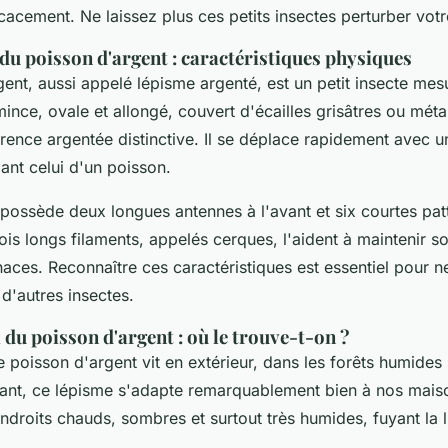
cacement. Ne laissez plus ces petits insectes perturber votr
 du poisson d'argent : caractéristiques physiques
ent, aussi appelé lépisme argenté, est un petit insecte mes
nce, ovale et allongé, couvert d'écailles grisâtres ou métall
ence argentée distinctive. Il se déplace rapidement avec
ant celui d'un poisson.
 possède deux longues antennes à l'avant et six courtes patt
ois longs filaments, appelés cerques, l'aident à maintenir so
aces. Reconnaître ces caractéristiques est essentiel pour n
d'autres insectes.
 du poisson d'argent : où le trouve-t-on ?
e poisson d'argent vit en extérieur, dans les forêts humides 
nt, ce lépisme s'adapte remarquablement bien à nos maiso
ndroits chauds, sombres et surtout très humides, fuyant la l