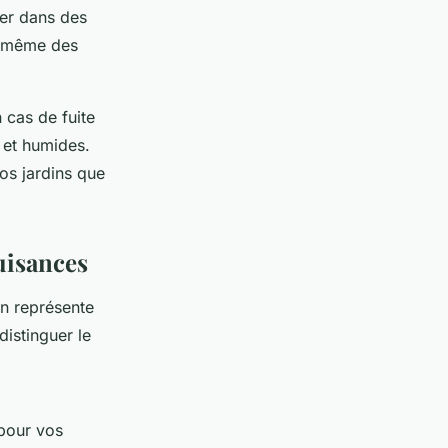
her dans des
u même des
 cas de fuite
 et humides.
os jardins que
uisances
n représente
distinguer le
 pour vos