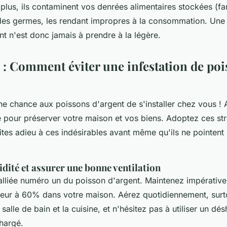
plus, ils contaminent vos denrées alimentaires stockées (far
des germes, les rendant impropres à la consommation. Une 
t n'est donc jamais à prendre à la légère.
 : Comment éviter une infestation de po
e chance aux poissons d'argent de s'installer chez vous ! A
lé pour préserver votre maison et vos biens. Adoptez ces st
ites adieu à ces indésirables avant même qu'ils ne pointent 
dité et assurer une bonne ventilation
l'alliée numéro un du poisson d'argent. Maintenez impérativ
rieur à 60% dans votre maison. Aérez quotidiennement, surt
alle de bain et la cuisine, et n'hésitez pas à utiliser un dés
chargé.