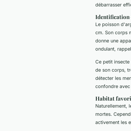
Diego
•
19 juin 2025
•
11 min de lecture
débarrasser effi
Identification
Le poisson d'arg
cm. Son corps mi
donne une appar
ondulant, rappel
Ce petit insecte
de son corps, tr
détecter les men
confondre avec 
Habitat favori
Naturellement, l
mortes. Cependa
activement les e