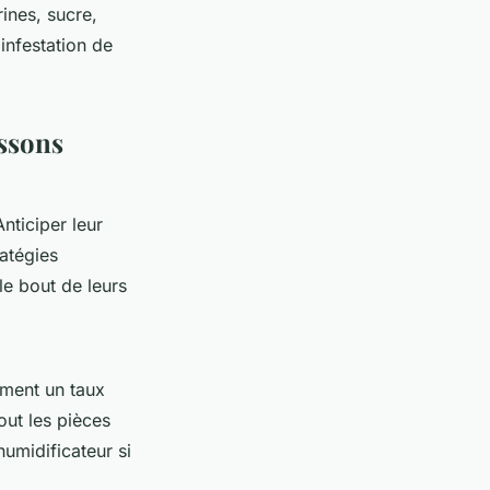
ines, sucre,
infestation de
issons
nticiper leur
ratégies
le bout de leurs
ement un taux
out les pièces
humidificateur si