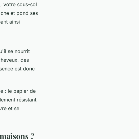
, votre sous-sol
cache et pond ses
ant ainsi
il se nourrit
cheveux, des
ésence est donc
e : le papier de
blement résistant,
vre et se
 maisons ?